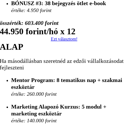
BÓNUSZ #3:
38 bejegyzés ötlet e-book
értéke: 4.950 forint
összérték: 603.400 forint
44.950 forint/hó x 12
Ezt választom!
ALAP
Ha másodállásban szeretnéd az edzői vállalkozásodat
fejleszteni
Mentor Program: 8 tematikus nap
+ szakmai
eszköztár
értéke: 260.000 forint
Marketing Alapozó Kurzus: 5 modul
+
marketing eszköztár
értéke: 140.000 forint