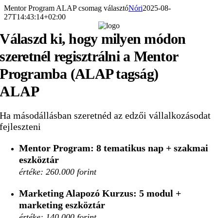
Kihagyás
Mentor Program ALAP csomag választó
Nóri
2025-08-
27T14:43:14+02:00
Válaszd ki, hogy milyen módon
szeretnél regisztrálni a Mentor
Programba (ALAP tagság)
ALAP
Ha másodállásban szeretnéd az edzői vállalkozásodat
fejleszteni
Mentor Program: 8 tematikus nap
+ szakmai
eszköztár
értéke: 260.000 forint
Marketing Alapozó Kurzus: 5 modul
+
marketing eszköztár
értéke: 140.000 forint