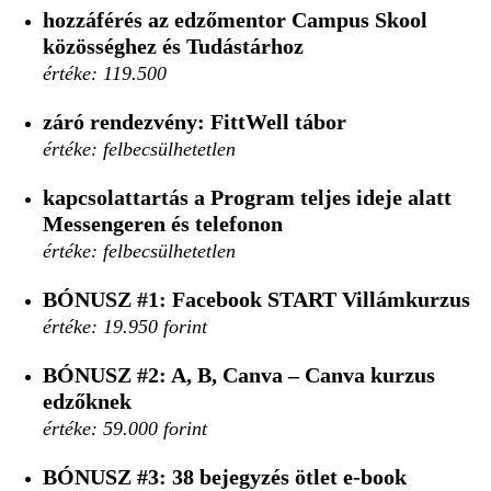
hozzáférés az edzőmentor Campus Skool
közösséghez és Tudástárhoz
értéke: 119.500
záró rendezvény: FittWell tábor
értéke: felbecsülhetetlen
kapcsolattartás a Program teljes ideje alatt
Messengeren és telefonon
értéke: felbecsülhetetlen
BÓNUSZ #1:
Facebook START Villámkurzus
értéke: 19.950 forint
BÓNUSZ #2:
A, B, Canva – Canva kurzus
edzőknek
értéke: 59.000 forint
BÓNUSZ #3:
38 bejegyzés ötlet e-book