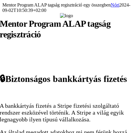
Kihagyás
Mentor Program ALAP tagság regisztráció egy összegben
Nóri
2024-
09-02T10:50:39+02:00
Mentor Program ALAP tagság
regisztráció
🔒Biztonságos bankkártyás fizetés
A bankkártyás fizetés a Stripe fizetési szolgáltató
rendszer eszközével történik. A Stripe a világ egyik
legnagyobb ilyen típusú vállalkozása.
Az általad megadott adatokhoz mi nem férünk hozzá,