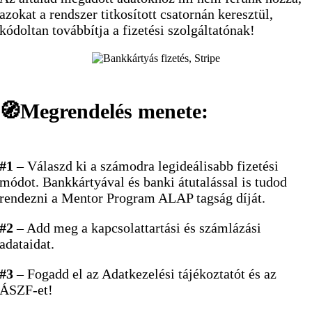
azokat a rendszer titkosított csatornán keresztül,
kódoltan továbbítja a fizetési szolgáltatónak!
🧭Megrendelés menete:
#1
– Válaszd ki a számodra legideálisabb fizetési
módot. Bankkártyával és banki átutalással is tudod
rendezni a Mentor Program ALAP tagság díját.
#2
– Add meg a kapcsolattartási és számlázási
adataidat.
#3
– Fogadd el az Adatkezelési tájékoztatót és az
ÁSZF-et!