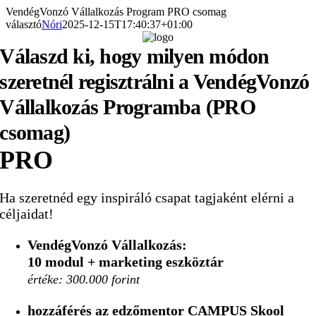
Kihagyás
VendégVonzó Vállalkozás Program PRO csomag
választó
Nóri
2025-12-15T17:40:37+01:00
Válaszd ki, hogy milyen módon
szeretnél regisztrálni a VendégVonzó
Vállalkozás Programba (PRO
csomag)
PRO
Ha szeretnéd egy inspiráló csapat tagjaként elérni a
céljaidat!
VendégVonzó Vállalkozás:
10 modul
+ marketing eszköztár
értéke: 300.000 forint
hozzáférés az edzőmentor CAMPUS Skool