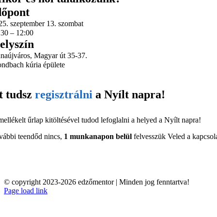
dőpont
25. szeptember 13. szombat
:30 – 12:00
elyszín
naújváros, Magyar út 35-37.
ndbach kúria épülete
tt tudsz
regisztrálni
a Nyílt napra!
ellékelt űrlap kitöltésével tudod lefoglalni a helyed a Nyílt napra!
vábbi teendőd nincs,
1 munkanapon belül
felvesszük Veled a kapcsolat
© copyright 2023-2026 edzőmentor | Minden jog fenntartva!
Page load link