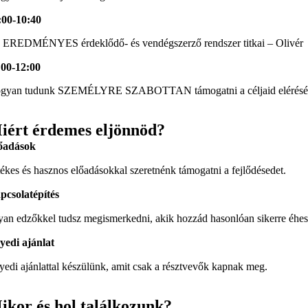
:00-10:40
 EREDMÉNYES érdeklődő- és vendégszerző rendszer titkai – Olivér
:00-12:00
gyan tudunk SZEMÉLYRE SZABOTTAN támogatni a céljaid elérésében
iért érdemes eljönnöd?
őadások
tékes és hasznos előadásokkal szeretnénk támogatni a fejlődésedet.
pcsolatépítés
yan edzőkkel tudsz megismerkedni, akik hozzád hasonlóan sikerre éhes
yedi ajánlat
yedi ajánlattal készülünk, amit csak a résztvevők kapnak meg.
ikor és hol találkozunk?