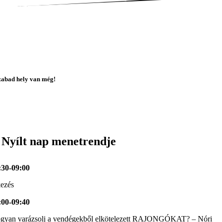
zabad hely van még!
ég ennyi időd maradt regisztrálni:
 Nyílt nap menetrendje
:30-09:00
kezés
:00-09:40
gyan varázsolj a vendégekből elkötelezett RAJONGÓKAT? – Nóri