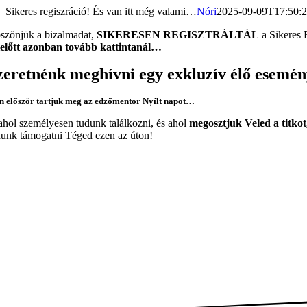
Kihagyás
Sikeres regiszráció! És van itt még valami…
Nóri
2025-09-09T17:50:
szönjük a bizalmadat,
SIKERESEN REGISZTRÁLTÁL
a Sikeres 
előtt azonban tovább kattintanál…
zeretnénk meghívni egy exkluzív
élő esemén
n először tartjuk meg az edzőmentor Nyílt napot…
hol személyesen tudunk találkozni, és ahol
m
egosztjuk Veled a titko
dunk támogatni Téged ezen az úton!