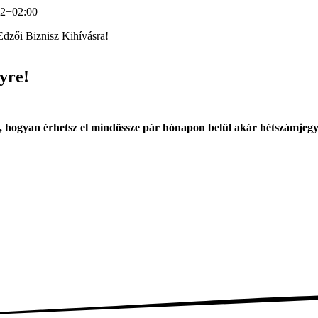
22+02:00
Edzői Biznisz Kihívásra!
yre
!
t, hogyan érhetsz el mindössze pár hónapon belül akár hétszámjegy