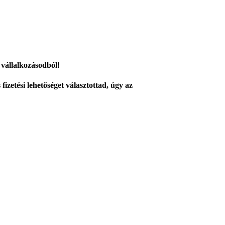
 vállalkozásodból!
izetési lehetőséget választottad, úgy az