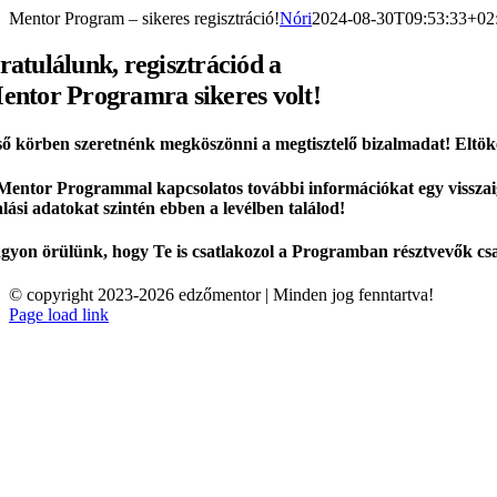
Kihagyás
Mentor Program – sikeres regisztráció!
Nóri
2024-08-30T09:53:33+02
ratulálunk, regisztrációd a
entor Programra
sikeres
volt!
ső körben
szeretnénk megköszönni a megtisztelő bizalmadat
! Eltö
Mentor Programmal kapcsolatos
további információkat egy vissza
alási adatokat szintén ebben a levélben találod!
gyon örülünk, hogy Te is csatlakozol
a Programban résztvevők cs
© copyright 2023-2026 edzőmentor | Minden jog fenntartva!
Page load link