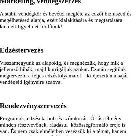
Marketing, vendégszerzés
A stabil vendégkör és bevétel megléte az edzői bizniszed és
megélhetésed alapja, ezért kialakítására és megtartására
kiemelt figyelmet fordítunk!
Edzéstervezés
Visszamegyünk az alapokig, és megnézzük, hogy mik a
jellemző hibák, majd korrigáljuk azokat. Ezután segítünk
megtervezni a teljes edzésfolyamatot – kifejezetten a saját
vendégeid igényeire szabva.
Rendezvényszervezés
Programok, edzések, buli és szórakozás. Óriási élmény
minden résztvevőnek, ráadásul közösségformáló ereje is
van. És nem csak elméletben vesézzük ki a témát, hanem