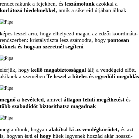
rendet rakunk a fejekben, és
leszámolunk
azokkal a
korlátozó hiedelmekkel,
amik a sikereid útjában állnak
képes leszel arra, hogy elhelyezd magad az edzői koordináta-
rendszerben: kristálytiszta lesz számodra, hogy
pontosan
kiknek és hogyan szeretnél segíteni
elérjük, hogy
kellő magabiztossággal
állj a vendégeid előtt,
akiknek a szemében
Te leszel a hiteles és egyedüli megoldá
megnő a bevételed
, amivel
átlagon felüli megélhetést
és
több szabadidőt biztosíthatsz magadnak
megtanítunk, hogyan
alakítsd ki
az vendégkörödet,
és azt
is, hogyan
érd el hogy
hűek legyenek hozzád akár hosszú-