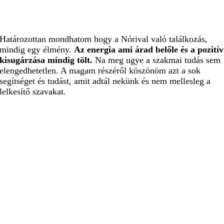
Határozottan mondhatom hogy a Nórival való találkozás,
mindig egy élmény.
Az energia ami árad belőle és a pozitív
kisugárzása mindig tölt.
Na meg ugye a szakmai tudás sem
elengedhetetlen. A magam részéről köszönöm azt a sok
segítséget és tudást, amit adtál nekünk és nem mellesleg a
lelkesítő szavakat.
Reiner Szandra
Fitness Company végzett
tanuló
Nóri egy különleges nő! Nem csak külsőleg, hanem belsőleg
is. Annyi szeretet, kedvesség, segítőkészség árad belőle,
hogy manapság ez már nagyon ritka! A fitness képzőben is