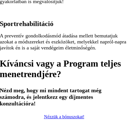
gyakorlatban is megvalósítjuk!
Sportrehabilitáció
A preventív gondolkodásmód átadása mellett bemutatjuk
azokat a módszereket és eszközöket, melyekkel napról-napra
javítok én is a saját vendégeim életminőségén.
Kíváncsi vagy a Program teljes
menetrendjére?
Nézd meg, hogy mi mindent tartogat még
számodra, és jelentkezz egy díjmentes
konzultációra!
Nézzük a bónuszokat!