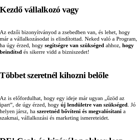
Kezdő vállalkozó vagy
Az edzői bizonyítványod a zsebedben van, és lehet, hogy
már a vállalkozásodat is elindítottad. Neked való a Program,
ha úgy érzed, hogy
segítségre van szükséged
ahhoz,
hogy
beindítsd
és sikerre vidd a bizniszedet!
Többet szeretnél kihozni belőle
Az is előfordulhat, hogy egy ideje már ugyan „űzöd az
ipart”, de úgy érzed, hogy
új lendületre van szükséged
. Jó
helyen jársz, ha
szeretnéd bővíteni és megvalósítani
a
szakmai, vállalkozási és marketing ismereteidet.