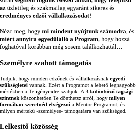
az
üzletileg és szakmailag egyaránt sikeres és
eredményes edzői vállalkozásodat
!
Nézd meg, hogy
mi mindent nyújtunk számodra
, és
miért annyira egyedülálló a Program
, hogy hozzá
foghatóval korábban még sosem találkozhattál…
Személyre szabott
támogatás
Tudjuk, hogy minden edzőnek és vállalkozásnak
egyedi
szükségletei
vannak. Ezért a Programot a lehető legnagyobb
mértékben a Te igényeidre szabjuk. A
3 különböző tagsági
szintnek
köszönhetően Te dönthetsz arról, hogy
milyen
formában szeretnéd elvégezni
a Mentor Programot, és
milyen mértékű -személyes- támogatásra van szükséged.
Lelkesítő
közösség