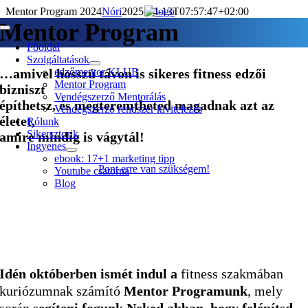
Kihagyás
Mentor Program 2024
Nóri
2025-04-13T07:57:47+02:00
Mentor Program
Toggle
Navigation
Főoldal
Szolgáltatások
…amivel
hosszú távon is sikeres fitness edzői
edzőmentor KLUB
Mentor Program
bizniszt
Vendégszerző Mentorálás
építhetsz
, és
megteremtheted
magadnak
azt az
Vendégszerző rendszer kivitelezés
életet,
Rólunk
Sikersztorik
amire mindig is vágytál
!
Ingyenes
ebook: 17+1 marketing tipp
Pont erre van szükségem!
Youtube csatorna
Blog
Idén októberben ismét indul a
fitness szakmában
kuriózumnak számító
Mentor Programunk
, mely
során
segíteni fogunk Neked abban, hogy felépítsd