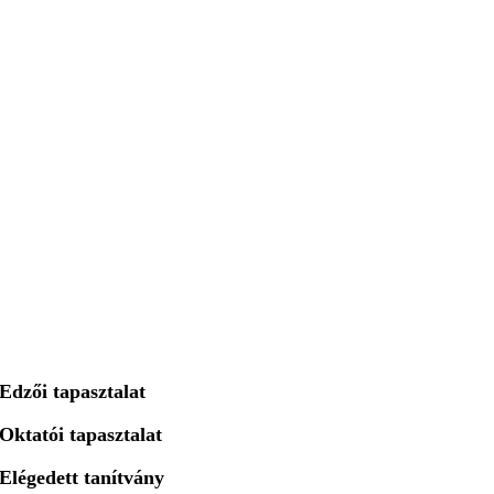
év
6+
év
500+
Edzői tapasztalat
Oktatói tapasztalat
Elégedett tanítvány