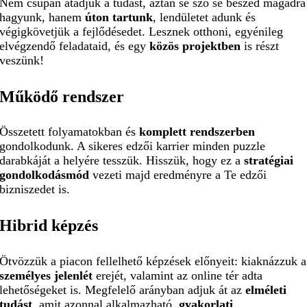
Nem csupán átadjuk a tudást, aztán se
szó se beszéd magadra
hagyunk, hanem
úton tartunk
, lendületet adunk és
végig
követjük a fejlődésedet. Lesznek otthoni, egyénileg
elvégzendő feladataid, és egy
közös projektben
is részt
veszünk!
Működő
rendszer
Összetett folyamatokban és
komplett
rendszerben
gondolkodunk. A sikeres edzői karrier minden puzzle
darabkáját a
helyére tesszük. Hisszük, hogy ez a
stratégiai
gondolkodásmód
vezeti majd
eredményre a Te edzői
bizniszedet is.
Hibrid
képzés
Ötvözzük a piacon fellelhető képzések előnyeit: kiaknázzuk a
személyes jelenlét
erejét, valamint az online tér adta
lehetőségeket is. Megfelelő arányban adjuk át az
elméleti
tudást
, amit azonnal alkalmazható,
gyakorlati