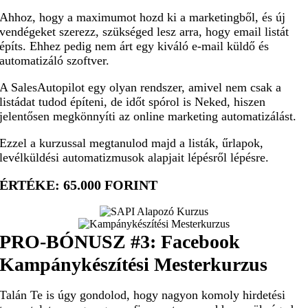
Ahhoz, hogy a maximumot hozd ki a marketingből, és új
vendégeket szerezz, szükséged lesz arra, hogy email listát
építs. Ehhez pedig nem árt egy kiváló e-mail küldő és
automatizáló szoftver.
A SalesAutopilot egy olyan rendszer, amivel nem csak a
listádat tudod építeni, de időt spórol is Neked, hiszen
jelentősen megkönnyíti az online marketing automatizálást.
Ezzel a kurzussal megtanulod majd a listák, űrlapok,
levélküldési automatizmusok alapjait lépésről lépésre.
ÉRTÉKE: 65.000 FORINT
PRO-BÓNUSZ #3:
Facebook
Kampánykészítési Mesterkurzus
Talán Te is úgy gondolod, hogy nagyon komoly hirdetési