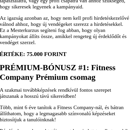
tapasztalatra, vagy egy profi csapatra van ahhoz szükséged,
hogy sikeresek legyenek a kampányaid.
Az igazság azonban az, hogy nem kell profi hirdetéskezelővé
válnod ahhoz, hogy új vendégeket szerezz a hirdetésekkel.
Ez a Mesterkurzus segíteni fog abban, hogy olyan
kampányokat állíts össze, amikkel rengeteg új érdeklődőt és
vendéget szerzel.
ÉRTÉKE: 75.000 FORINT
PRÉMIUM-BÓNUSZ #1:
Fitness
Company Prémium csomag
A szakmai továbbképzések rendkívül fontos szerepet
játszanak a hosszú távú sikereidben!
Több, mint 6 éve tanítok a Fitness Company-nál, és bátran
állíthatom, hogy a legmagasabb színvonalú képzéseket
biztosítjuk a tanulóinknak!