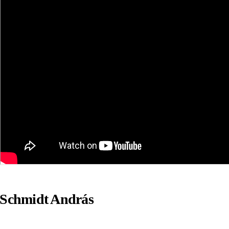
Schmidt András