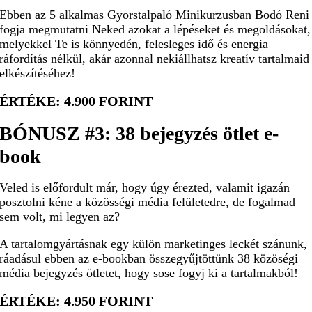
Ebben az 5 alkalmas Gyorstalpaló Minikurzusban Bodó Reni
fogja megmutatni Neked azokat a lépéseket és megoldásokat,
melyekkel Te is könnyedén, felesleges idő és energia
ráfordítás nélkül, akár azonnal nekiállhatsz kreatív tartalmaid
elkészítéséhez!
ÉRTÉKE: 4.900 FORINT
BÓNUSZ #3:
38 bejegyzés ötlet e-
book
Veled is előfordult már, hogy úgy érezted, valamit igazán
posztolni kéne a közösségi média felületedre, de fogalmad
sem volt, mi legyen az?
A tartalomgyártásnak egy külön marketinges leckét szánunk,
ráadásul ebben az e-bookban összegyűjtöttünk 38 közöségi
média bejegyzés ötletet, hogy sose fogyj ki a tartalmakból!
ÉRTÉKE: 4.950 FORINT