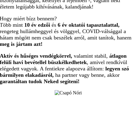
bizonytalansággal, kétellyel a fejemben -, vágtam neki
életem legújabb kihívásának, kalandjának!
Hogy miért bízz bennem?
Több mint
10 év edzői
és
6 év oktatói tapasztalattal,
rengeteg hullámheggyel és völggyel, COVID-válsággal a
hátam mögött nem csak beszélek arról, amit tanítok, hanem
meg is jártam azt!
Aktív és hűséges vendégkörrel,
valamint stabil,
átlagon
felüli havi bevétellel
büszkélkedhetek
, amivel rendkívül
elégedett vagyok.
A fentiekre alapozva állítom:
legyen szó
bármilyen elakadásról,
ha partner vagy benne, akkor
garantáltan tudok Neked segíteni!
10+