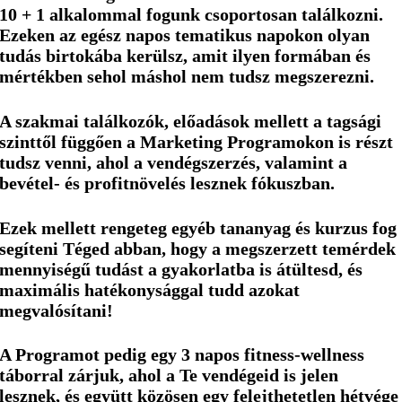
10 + 1 alkalommal
fogunk csoportosan találkozni.
Ezeken az egész napos tematikus napokon
olyan
tudás birtokába kerülsz
, amit ilyen formában és
mértékben
sehol máshol nem tudsz megszerezni
.
A szakmai találkozók, előadások mellett a tagsági
szinttől függően a
Marketing Programokon is részt
tudsz venni
, ahol a vendégszerzés, valamint a
bevétel- és profitnövelés lesznek fókuszban.
Ezek mellett
rengeteg egyéb tananyag és kurzus fog
segíteni Téged
abban, hogy a megszerzett temérdek
mennyiségű
tudást a gyakorlatba is átültesd
, és
maximális hatékonysággal tudd azokat
megvalósítani!
A Programot
pedig egy
3 napos fitness-wellness
táborral zárjuk
, ahol a Te vendégeid is jelen
lesznek, és együtt közösen egy
felejthetetlen hétvége