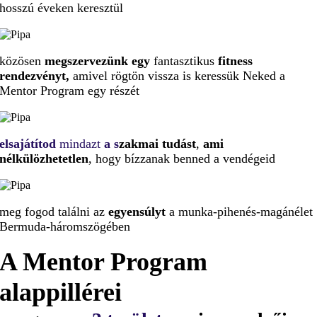
hosszú éveken keresztül
közösen
megszervezünk egy
fantasztikus
fitness
rendezvényt,
amivel rögtön vissza is keressük Neked a
Mentor Program egy részét
elsajátítod
mindazt
a
s
zakmai tudást
,
ami
nélkülözhetetlen
, hogy bízzanak benned a vendégeid
meg fogod találni az
egyensúlyt
a munka-pihenés-magánélet
Bermuda-háromszögében
A Mentor Program
alappillérei