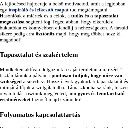
A fejlődésed hajtóereje a belső motivációd, amit a legjobban
egy
inspiráló és lelkesítő csapat
tud megtámogatni.
Hasonlóak a miértek és a célok, a
tudás és a tapasztalat
megosztása
segíteni fog Téged abban, hogy elkerüld a
buktatókat és könnyebben átlendülj a nehézségeken. A társai
sikere pedig arra
ösztönöz
majd, hogy még többet hozz ki
magadból!
Tapasztalat és
szakértelem
Mindketten aktívan dolgozunk a saját területünkön, ezért ”
tisztán látunk a pályán”:
pontosan tudjuk, hogy mire van
szükséged
a sikerhez. Hosszú évek gyakorlati tapasztalatát é
rutinját állítjuk a szolgálatodba. Támaszkodhatsz ránk, hiszen
olyan tudást osztunk meg Veled, ami
gyors és fenntartható
eredményeket
biztosít majd számodra!
Folyamatos
kapcsolattartás