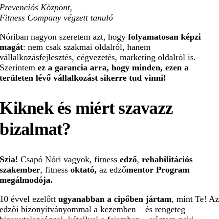
Prevenciós Központ,
Fitness Company végzett tanuló
Nóriban nagyon szeretem azt, hogy
folyamatosan képzi
magát
: nem csak szakmai oldalról, hanem
vállalkozásfejlesztés, cégvezetés, marketing oldalról is.
Szerintem
ez a garancia arra, hogy minden, ezen a
területen lévő vállalkozást sikerre tud vinni!
Kiknek és
miért
szavazz
bizalmat?
Szia!
Csapó Nóri vagyok, fitness
edző
,
rehabilitációs
szakember
,
fitness
oktató,
az edző
mentor
Program
megálmodója.
10 évvel ezelőtt
ugyanabban a cipőben jártam
, mint Te! A
edzői bizonyítványommal a kezemben – és rengeteg