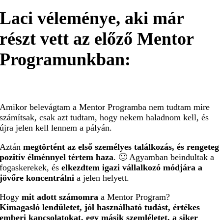
Laci véleménye, aki már
részt vett az előző Mentor
Programunkban:
Amikor belevágtam a Mentor Programba nem tudtam mire
számítsak, csak azt tudtam, hogy nekem haladnom kell, és
újra jelen kell lennem a pályán.
Aztán
megtörtént az első személyes találkozás, és rengeteg
pozitív élménnyel tértem haza
. 🙂 Agyamban beindultak a
fogaskerekek, és
elkezdtem igazi vállalkozó módjára a
jövőre koncentrálni
a jelen helyett.
Hogy
mit adott számomra
a Mentor Program?
Kimagasló lendületet, jól használható tudást, értékes
emberi kapcsolatokat, egy másik szemléletet, a siker