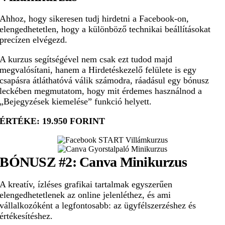
Ahhoz, hogy sikeresen tudj hirdetni a Facebook-on,
elengedhetetlen, hogy a különböző technikai beállításokat
precízen elvégezd.
A kurzus segítségével nem csak ezt tudod majd
megvalósítani, hanem a Hirdetéskezelő felülete is egy
csapásra átláthatóvá válik számodra, ráadásul egy bónusz
leckében megmutatom, hogy mit érdemes használnod a
„Bejegyzések kiemelése” funkció helyett.
ÉRTÉKE: 19.950 FORINT
BÓNUSZ #2:
Canva Minikurzus
A kreatív, ízléses grafikai tartalmak egyszerűen
elengedhetetlenek az online jelenléthez, és ami
vállalkozóként a legfontosabb: az ügyfélszerzéshez és
értékesítéshez.