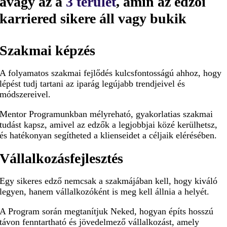
avagy az a
3 terület
, amin az edzői
karriered sikere áll vagy bukik
Szakmai képzés
A folyamatos szakmai fejlődés kulcsfontosságú ahhoz, hogy
lépést tudj tartani az iparág legújabb trendjeivel és
módszereivel.
Mentor Programunkban mélyreható, gyakorlatias szakmai
tudást kapsz, amivel az edzők a legjobbjai közé kerülhetsz,
és hatékonyan segítheted a klienseidet a céljaik elérésében.
Vállalkozásfejlesztés
Egy sikeres edző nemcsak a szakmájában kell, hogy kiváló
legyen, hanem vállalkozóként is meg kell állnia a helyét.
A Program során megtanítjuk Neked, hogyan építs hosszú
távon fenntartható és jövedelmező vállalkozást, amely