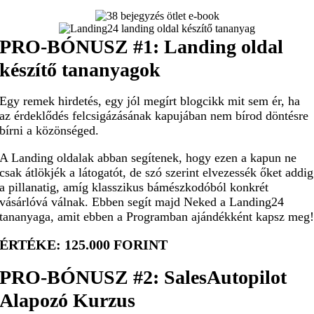
PRO-BÓNUSZ #1:
Landing oldal
készítő tananyagok
Egy remek hirdetés, egy jól megírt blogcikk mit sem ér, ha
az érdeklődés felcsigázásának kapujában nem bírod döntésre
bírni a közönséged.
A Landing oldalak abban segítenek, hogy ezen a kapun ne
csak átlökjék a látogatót, de szó szerint elvezessék őket addig
a pillanatig, amíg klasszikus bámészkodóból konkrét
vásárlóvá válnak. Ebben segít majd Neked a Landing24
tananyaga, amit ebben a Programban ajándékként kapsz meg
ÉRTÉKE: 125.000 FORINT
PRO-BÓNUSZ #2:
SalesAutopilot
Alapozó Kurzus