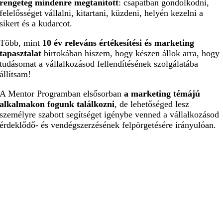
rengeteg mindenre megtanított
:
csapatban gondolkodni,
felelősséget vállalni, kitartani, küzdeni, helyén kezelni a
sikert és a kudarcot
.
Több, mint
10 év releváns értékesítési és marketing
tapasztalat
birtokában hiszem, hogy készen állok arra, hogy
tudásomat a vállalkozásod fellendítésének szolgálatába
állítsam!
A Mentor Programban elsősorban
a marketing témájú
alkalmakon fogunk találkozni
, de lehetőséged lesz
személyre szabott segítséget igénybe venned a vállalkozásod
érdeklődő- és vendégszerzésének felpörgetésére irányulóan.