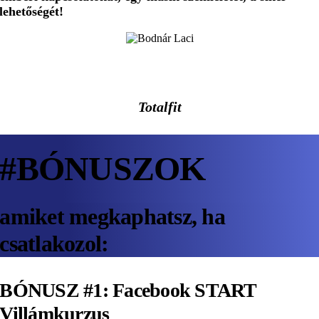
lehetőségét!
Bodnár Laci
Totalfit
#BÓNUSZOK
amiket megkaphatsz, ha
csatlakozol:
BÓNUSZ #1:
Facebook START
Villámkurzus