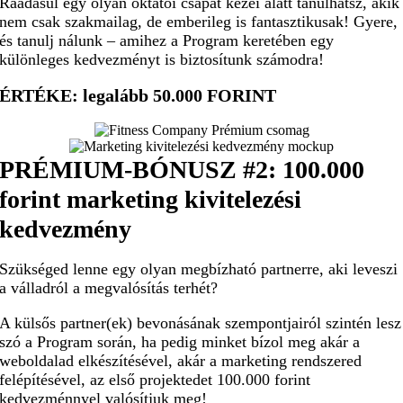
Ráadásul egy olyan oktatói csapat kezei alatt tanulhatsz, akik
nem csak szakmailag, de emberileg is fantasztikusak! Gyere,
és tanulj nálunk – amihez a Program keretében egy
különleges kedvezményt is biztosítunk számodra!
ÉRTÉKE: legalább 50.000 FORINT
PRÉMIUM-BÓNUSZ #2:
100.000
forint marketing kivitelezési
kedvezmény
Szükséged lenne egy olyan megbízható partnerre, aki leveszi
a válladról a megvalósítás terhét?
A külsős partner(ek) bevonásának szempontjairól szintén lesz
szó a Program során, ha pedig minket bízol meg akár a
weboldalad elkészítésével, akár a marketing rendszered
felépítésével, az első projektedet 100.000 forint
kedvezménnyel valósítjuk meg!