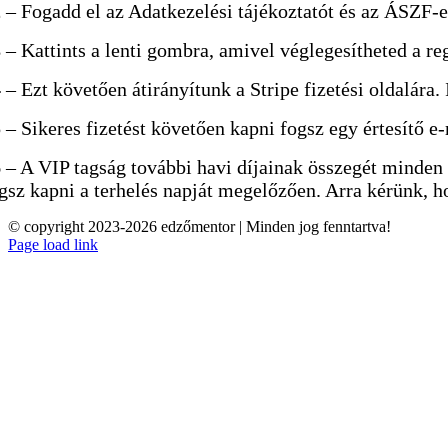
2
– Fogadd el az Adatkezelési tájékoztatót és az ÁSZF-e
3
– Kattints a lenti gombra, amivel véglegesítheted a re
4
– Ezt követően átirányítunk a Stripe fizetési oldalára.
5
– Sikeres fizetést követően kapni fogsz egy értesítő e
6
– A VIP tagság további havi díjainak összegét minden 
gsz kapni a terhelés napját megelőzően. Arra kérünk, 
© copyright 2023-2026 edzőmentor | Minden jog fenntartva!
Page load link