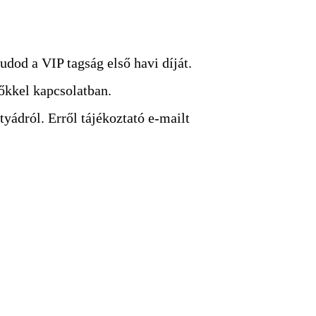
tudod a VIP tagság első havi díját.
dőkkel kapcsolatban.
yádról. Erről tájékoztató e-mailt