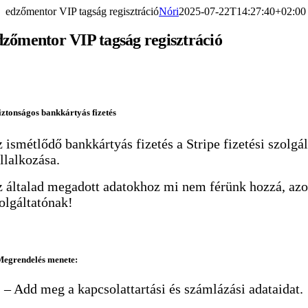
Kihagyás
edzőmentor VIP tagság regisztráció
Nóri
2025-07-22T14:27:40+02:00
dzőmentor VIP tagság regisztráció
iztonságos bankkártyás fizetés
 ismétlődő bankkártyás fizetés a Stripe fizetési szolgá
llalkozása.
 általad megadott adatokhoz mi nem férünk hozzá, azokat
olgáltatónak!
Megrendelés menete:
1
– Add meg a kapcsolattartási és számlázási adataidat.