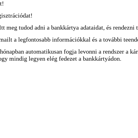
t!
gisztrációdat!
 Itt meg tudod adni a bankkártya adataidat, és rendezni 
-mailt a legfontosabb információkkal és a további teen
hónapban automatikusan fogja levonni a rendszer a kárt
hogy mindig legyen elég fedezet a bankkártyádon.