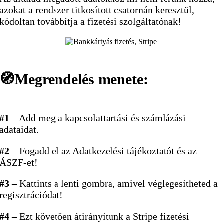
azokat a rendszer titkosított csatornán keresztül,
kódoltan továbbítja a fizetési szolgáltatónak!
🧭Megrendelés menete:
#1
– Add meg a kapcsolattartási és számlázási
adataidat.
#2
– Fogadd el az Adatkezelési tájékoztatót és az
ÁSZF-et!
#3
– Kattints a lenti gombra, amivel véglegesítheted a
regisztrációdat!
#4
– Ezt követően átirányítunk a Stripe fizetési