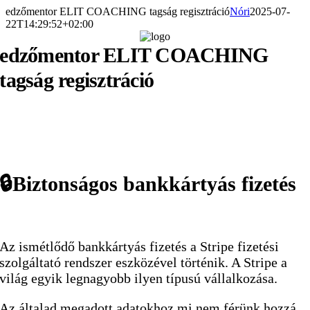
Kihagyás
edzőmentor ELIT COACHING tagság regisztráció
Nóri
2025-07-
22T14:29:52+02:00
edzőmentor ELIT COACHING
tagság regisztráció
🔒Biztonságos bankkártyás fizetés
Az ismétlődő bankkártyás fizetés a Stripe fizetési
szolgáltató rendszer eszközével történik. A Stripe a
világ egyik legnagyobb ilyen típusú vállalkozása.
Az általad megadott adatokhoz mi nem férünk hozzá,